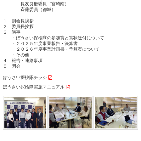
長友良磨委員（宮崎南）
斉藤委員（都城）
１ 副会長挨拶
２ 委員長挨拶
３ 議事
・ぼうさい探検隊の参加賞と賞状送付について
・２０２５年度事業報告・決算書
２０２６年度事業計画書・予算案について
・その他
４ 報告・連絡事項
５ 閉会
ぼうさい探検隊チラシ
ぼうさい探検隊実施マニュアル