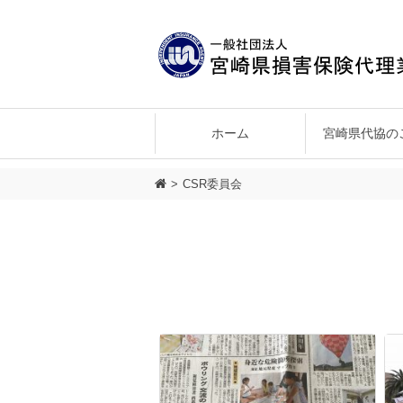
ホーム
宮崎県代協の
会長あいさつ
正会員の特典
会員ログイン
県北支部
企画・環境委員会
西都・児湯支部
宮崎県代協の目的
申し込み手続き
情報公開
教育委員会
宮崎北
組
CSR委員会