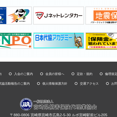
内
入会のご案内
会員の皆様へ
定款・規約
倫理規
代協活動報告のご案内
個人情報保護方針
交通アクセス
お
〒880-0806 宮崎県宮崎市広島2-5-30 ルポ宮崎駅前ビル205