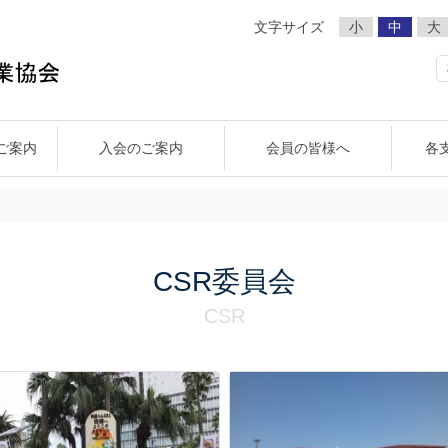
文字サイズ
小
中
大
ご案内
入会のご案内
会員の皆様へ
各
支部
織委員会
宮崎県代協の事業
宮崎中央支部
事業広報委員会
宮崎県損害保険代理業協会組織図
宮崎南支部
CSR委員会
小林支部
都城支部
宮崎県損害
賛
CSR委員会
CSR