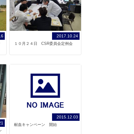
16
2017.10.24
活
１０月２４日 CSR委員会定例会
2015.12.03
21
献血キャンペーン 開始
ン