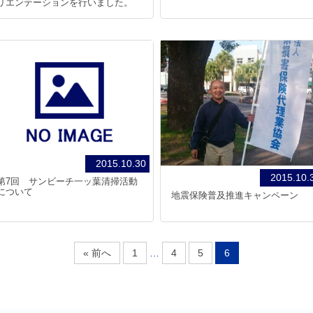
リエンテーションを行いました。
2015.10.30
2015.10.
第7回 サンビーチ一ッ葉清掃活動
について
地震保険普及推進キャンペーン
« 前へ
1
…
4
5
6