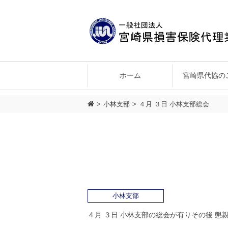
ホーム
宮崎県代協の
会長あいさつ
正会員の特典
会員ログイン
県北支部
企画・環境委員会
西都・児湯支部
宮崎県代協の目的
申し込み手続き
情報公開
教育委員会
宮崎北
組
小林支部
４月 ３日 小林支部総会
小林支部
４月 ３日 小林支部の総会が有りその後 懇