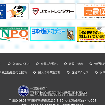
内
入会のご案内
会員の皆様へ
定款・規約
倫理規
代協活動報告のご案内
個人情報保護方針
交通アクセス
お
〒880-0806 宮崎県宮崎市広島2-5-30 ルポ宮崎駅前ビル205