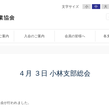
文字サイズ
小
中
大
ご案内
入会のご案内
会員の皆様へ
各
支部
織委員会
宮崎県代協の事業
宮崎中央支部
事業広報委員会
宮崎県損害保険代理業協会組織図
宮崎南支部
CSR委員会
小林支部
都城支部
宮崎県損害
賛
４月 ３日 小林支部総会
親会が行われました。