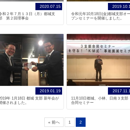
2020.07.15
2019.10.
令和２年７月１３日（月）都城支
令和元年10月18日(金)都城支部オ
部 第２回理事会
プンセミナーを開催しました。
2019.01.19
2017.11.
2019年 1月18日 都城 支部 新年会が
11月10日都城、小林、日南３支部
開催されました。
合同セミナー
« 前へ
1
2