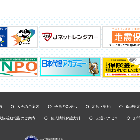
内
入会のご案内
会員の皆様へ
定款・規約
倫理規
代協活動報告のご案内
個人情報保護方針
交通アクセス
お