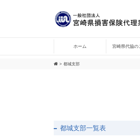
ホーム
宮崎県代協の
会長あいさつ
正会員の特典
会員ログイン
県北支部
企画・環境委員会
西都・児湯支部
宮崎県代協の目的
申し込み手続き
情報公開
教育委員会
宮崎北
組
都城支部
都城支部一覧表