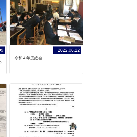
09
2022.06.22
一
令和４年度総会
の