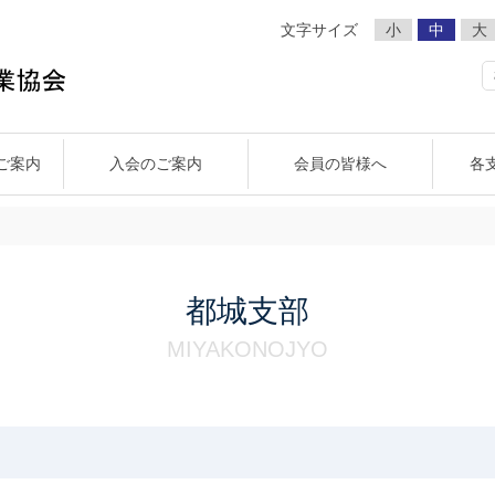
文字サイズ
小
中
大
ご案内
入会のご案内
会員の皆様へ
各
支部
織委員会
宮崎県代協の事業
宮崎中央支部
事業広報委員会
宮崎県損害保険代理業協会組織図
宮崎南支部
CSR委員会
小林支部
都城支部
宮崎県損害
賛
都城支部
MIYAKONOJYO