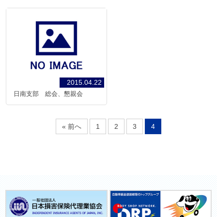
2015.04.22
日南支部 総会、懇親会
« 前へ
1
2
3
4