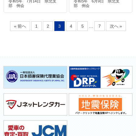
令和5年 7月14日 県北支
令和5年 6月9日 県北支
部 例会
部 例会
« 前へ
1
2
3
4
5
…
7
次へ »